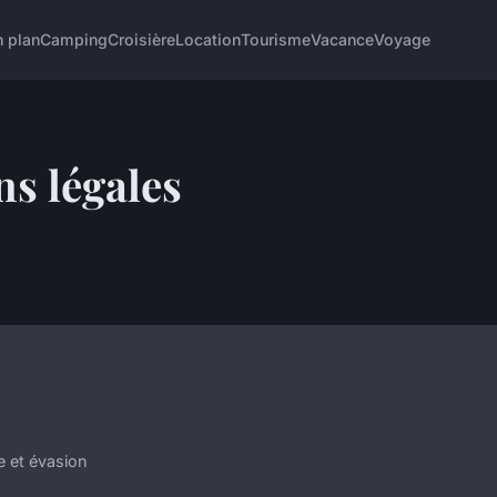
 plan
Camping
Croisière
Location
Tourisme
Vacance
Voyage
s légales
e et évasion